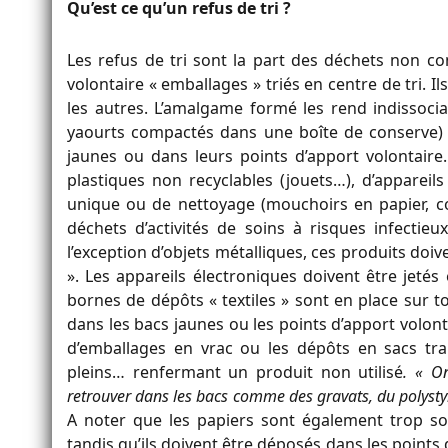
Qu’est ce qu’un refus de tri ?
Les refus de tri sont la part des déchets non c
volontaire « emballages » triés en centre de tri. I
les autres. L’amalgame formé les rend indissoci
yaourts compactés dans une boîte de conserve) 
jaunes ou dans leurs points d’apport volontair
plastiques non recyclables (jouets…), d’appareil
unique ou de nettoyage (mouchoirs en papier, cou
déchets d’activités de soins à risques infectie
l’exception d’objets métalliques, ces produits do
». Les appareils électroniques doivent être jetés
bornes de dépôts « textiles » sont en place sur to
dans les bacs jaunes ou les points d’apport volont
d’emballages en vrac ou les dépôts en sacs tr
pleins… renfermant un produit non utilisé
. « O
retrouver dans les bacs comme des gravats, du polysty
A noter que les papiers sont également trop s
tandis qu’ils doivent être déposés dans les points 