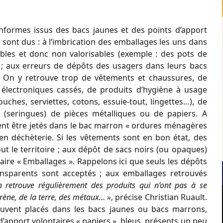
onformes issus des bacs jaunes et des points d’apport
ls sont dus : à l’imbrication des emballages les uns dans
ables et donc non valorisables (exemple : des pots de
; aux erreurs de dépôts des usagers dans leurs bacs
e. On y retrouve trop de vêtements et chaussures, de
s électroniques cassés, de produits d’hygiène à usage
ches, serviettes, cotons, essuie-tout, lingettes…), de
ux (seringues) de pièces métalliques ou de papiers. A
ivent être jetés dans le bac marron « ordures ménagères
 en déchèterie. Si les vêtements sont en bon état, des
ut le territoire ; aux dépôt de sacs noirs (ou opaques)
aire « Emballages ». Rappelons ici que seuls les dépôts
ansparents sont acceptés ; aux emballages retrouvés
n retrouve régulièrement des produits qui n’ont pas à se
rène, de la terre, des métaux… »
, précise Christian Ruault.
ouvent placés dans les bacs jaunes ou bacs marrons,
d’apport volontaires « papiers », bleus, présents un peu