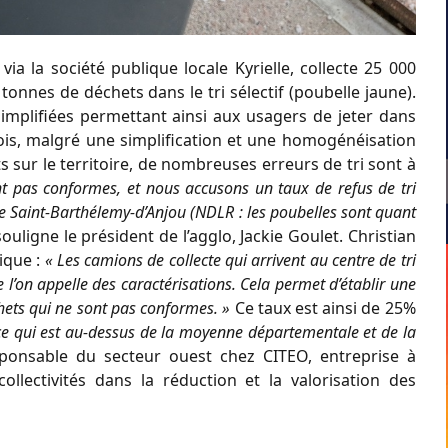
 la société publique locale Kyrielle, collecte 25 000
onnes de déchets dans le tri sélectif (poubelle jaune).
simplifiées permettant ainsi aux usagers de jeter dans
ois, malgré une simplification et une homogénéisation
s sur le territoire, de nombreuses erreurs de tri sont à
 pas conformes, et nous accusons un taux de refus de tri
 de Saint-Barthélemy-d’Anjou (NDLR : les poubelles sont quant
souligne le président de l’agglo, Jackie Goulet. Christian
ique :
« Les camions de collecte qui arrivent au centre de tri
ue l’on appelle des caractérisations. Cela permet d’établir une
hets qui ne sont pas conformes. »
Ce taux est ainsi de 25%
ce qui est au-dessus de la moyenne départementale et de la
esponsable du secteur ouest chez CITEO, entreprise à
ollectivités dans la réduction et la valorisation des