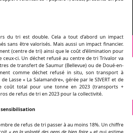
ors du tri est double. Cela a tout d’abord un impact
s sans être valorisés. Mais aussi un impact financier.
ement (centre de tri) ainsi que le coût d’élimination pour
e ceux-ci. Un déchet refusé au centre de tri Trivalor va
ntres de transfert de Saumur (Bellevue) ou de Doué-en-
tement comme déchet refusé in situ, son transport à
e de Lasse « La Salamandre», gérée par le SIVERT et de
Le coût total pour une tonne en 2023 (transports +
ros de refus de tri en 2023 pour la collectivité.
ensibilisation
nombre de refus de tri passer à au moins 18%. Un chiffre
roit
« en la volonté des gens de bien faire »
et qui estime