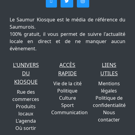
Le Saumur Kiosque est le média de référence du
Saumurois.
100% gratuit, il vous permet de suivre l'actualité
locale en direct et de ne manquer aucun
évènement.
L'UNIVERS
ACCÈS
LIENS
DU
RAPIDE
UTILES
KIOSQUE
Vie de la cité
Mentions
Politique
légales
Rue des
Culture
Politique de
commerces
Sport
confidentialité
Produits
Communication
Nous
locaux
contacter
L'agenda
Où sortir