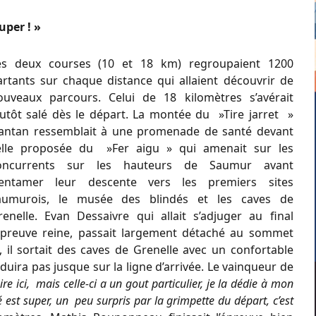
uper ! »
es deux courses (10 et 18 km) regroupaient 1200
artants sur chaque distance qui allaient découvrir de
ouveaux parcours. Celui de 18 kilomètres s’avérait
lutôt salé dès le départ. La montée du »Tire jarret »
’antan ressemblait à une promenade de santé devant
elle proposée du »Fer aigu » qui amenait sur les
oncurrents sur les hauteurs de Saumur avant
’entamer leur descente vers les premiers sites
aumurois, le musée des blindés et les caves de
renelle. Evan Dessaivre qui allait s’adjuger au final
’épreuve reine, passait largement détaché au sommet
, il sortait des caves de Grenelle avec un confortable
uira pas jusque sur la ligne d’arrivée. Le vainqueur de
re ici, mais celle-ci a un gout particulier, je la dédie à mon
est super, un peu surpris par la grimpette du départ, c’est