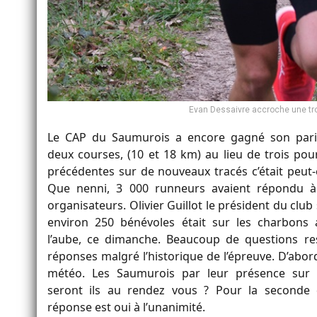
Evan Dessaivre accroche une tro
Le CAP du Saumurois a encore gagné son pari
deux courses, (10 et 18 km) au lieu de trois pou
précédentes sur de nouveaux tracés c’était peut-ê
Que nenni, 3 000 runneurs avaient répondu à 
organisateurs. Olivier Guillot le président du clu
environ 250 bénévoles était sur les charbons 
l’aube, ce dimanche. Beaucoup de questions re
réponses malgré l’historique de l’épreuve. D’abord
météo. Les Saumurois par leur présence sur 
seront ils au rendez vous ? Pour la seconde q
réponse est oui à l’unanimité.