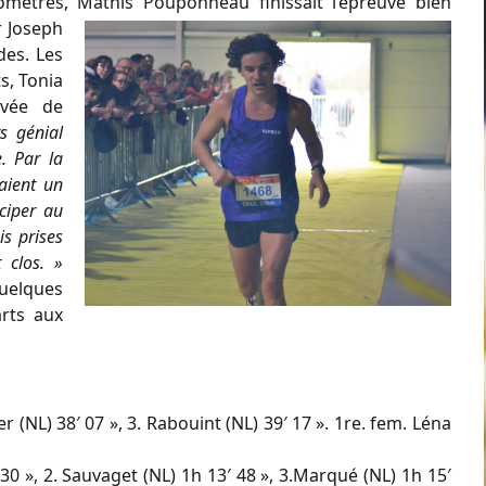
lomètres, Mathis Pouponneau finissait l’épreuve bien
r Joseph
des. Les
s, Tonia
ivée de
s génial
. Par la
saient un
iciper au
s prises
 clos. »
uelques
rts aux
r (NL) 38′ 07 », 3. Rabouint (NL) 39′ 17 ». 1re. fem. Léna
30 », 2. Sauvaget (NL) 1h 13′ 48 », 3.Marqué (NL) 1h 15′