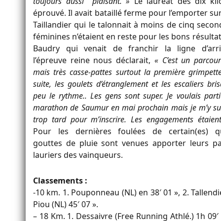
toujours aussi plaisant. »
Le lauréat des dix ki
éprouvé.
Il avait bataillé ferme pour l’emporter su
Taillandier qui le talonnait à moins de cinq secon
féminines n’étaient en reste pour les bons résultat
Baudry qui venait de franchir la ligne d’arr
l’épreuve reine nous déclarait,
« C’est un parcour
mais très casse-pattes surtout la première grimpette
suite, les goulets d’étranglement et les escaliers bri
peu le rythme.. Les gens sont super. Je voulais part
marathon de Saumur en mai prochain mais je m’y sui
trop tard pour m’inscrire. Les engagements étaient
Pour les dernières foulées de certain(es) q
gouttes de pluie sont venues apporter leurs pa
lauriers des vainqueurs.
Classements :
-10 km. 1. Pouponneau (NL) en 38′ 01 », 2. Tallendie
Piou (NL) 45′ 07 ».
– 18 Km. 1. Dessaivre (Free Running Athlé.) 1h 09′ 