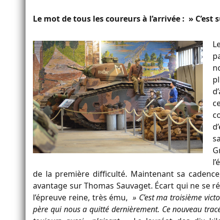
Le mot de tous les coureurs à l’arrivée : » C’est s
L
p
n
p
d
c
c
d
s
G
l
de la première difficulté. Maintenant sa cadence
avantage sur Thomas Sauvaget. Écart qui ne se réd
l’épreuve reine, très ému,
» C’est ma troisième victoi
père qui nous a quitté dernièrement. Ce nouveau tracé 