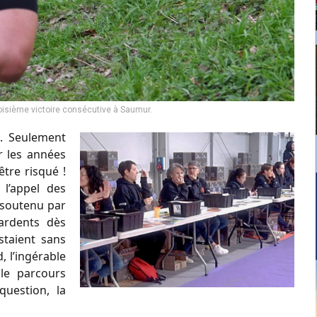
isième victoire consécutive à Saumur.
. Seulement
r les années
tre risqué !
l’appel des
b soutenu par
ardents dès
staient sans
, l’ingérable
le parcours
uestion, la