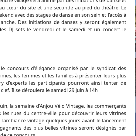
nd le village sera animé par des initiations de danse et
 au cœur du site et une seconde au pied du théâtre. Le
ekend avec des stages de danse en son sein et l’accès à
manche. Des initiations de danses y seront également
des DJ sets le vendredi et le samedi et un concert le
 le concours d’élégance organisé par le syndicat des
es, les femmes et les familles à présenter leurs plus
ry d’experts les participants pourront ainsi tenter de
clef. Il se déroulera le samedi 29 juin à 14h
4 juin, la semaine d’Anjou Vélo Vintage, les commerçants
 les rues du centre-ville pour découvrir leurs vitrines
 l’ambiance vintage quelques jours avant le lancement
s gagnants des plus belles vitrines seront désignés par
e de ce concours.