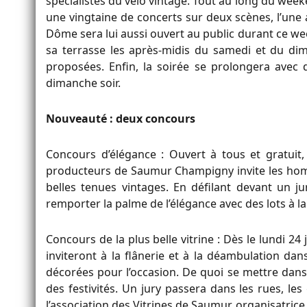
spécialistes du vélo vintage. Tout au long du weeke
une vingtaine de concerts sur deux scènes, l’une
Dôme sera lui aussi ouvert au public durant ce we
sa terrasse les après-midis du samedi et du di
proposées. Enfin, la soirée se prolongera avec 
dimanche soir.
Nouveauté : deux concours
Concours d’élégance : Ouvert à tous et gratuit,
producteurs de Saumur Champigny invite les homm
belles tenues vintages. En défilant devant un ju
remporter la palme de l’élégance avec des lots à la 
Concours de la plus belle vitrine : Dès le lundi 2
inviteront à la flânerie et à la déambulation dans
décorées pour l’occasion. De quoi se mettre dans
des festivités. Un jury passera dans les rues, le
l’association des Vitrines de Saumur, organisatric