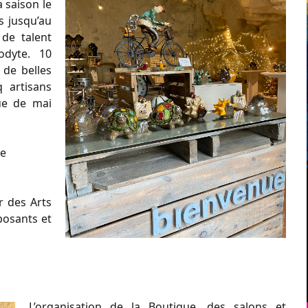
 saison le
s jusqu’au
 de talent
odyte. 10
 de belles
q artisans
ue de mai
le
r des Arts
posants et
L’organisation de la Boutique, des salons et