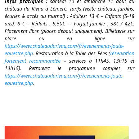
Infos pratiques :
samedi 10 et dimanche 11 août au
château du Rivau à Lémeré. Tarifs (visite château, jardins,
écuries & accès au tournoi) : Adultes: 13 € – Enfants (5-18
ans): 8 € – Réduits : 9,50€ – Forfait famille : 38€ / 42€.
Placement libre (places debout uniquement). Billetterie sur
place ou en ligne sur
https://www.chateaudurivau.com/fr/evenements-joute-
equestre.php
. Restauration à la Table des Fées (
réservation
fortement recommandée
– services à 11h45, 13h15 et
14h15).
Retrouvez le programme complet sur
https://www.chateaudurivau.com/fr/evenements-joute-
equestre.php
.