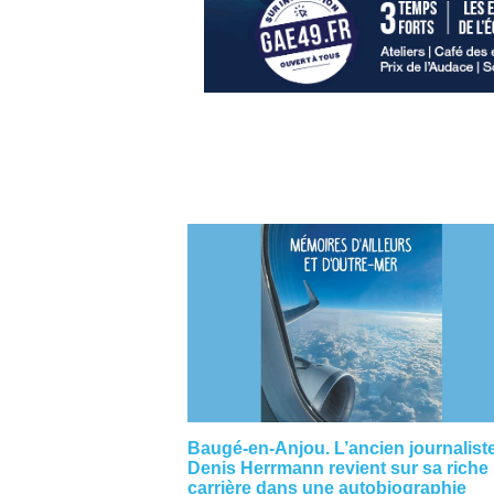
Baugé-en-Anjou. L’ancien journalist
Denis Herrmann revient sur sa riche
carrière dans une autobiographie