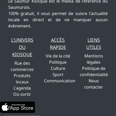
Le Saumur Kiosque est le média de référence du
Saumurois.
100% gratuit, il vous permet de suivre l'actualité
locale en direct et de ne manquer aucun
évènement.
L'UNIVERS
ACCÈS
LIENS
DU
RAPIDE
UTILES
KIOSQUE
Vie de la cité
Mentions
Politique
légales
Rue des
Culture
Politique de
commerces
Sport
confidentialité
Produits
Communication
Nous
locaux
contacter
L'agenda
Où sortir