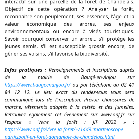
interactif sur une parcelle de la forêt de Chandelais.
Objectif de cette opération ? Analyser la forêt,
reconnaitre son peuplement, ses essences, l’âge et la
valeur économique des arbres, ses enjeux
environnementaux ou encore à visés touristiques.
Savoir pourquoi conserver un arbre… s’il protège les
jeunes semis, s’il est susceptible grossir encore, de
gêner ses voisins, s’il favorise la biodiversité.
Infos pratiques :
Renseignements et inscriptions auprès
de la mairie de Baugé-en-Anjou sur
https://www.baugeenanjou.fr/
ou par téléphone au 02 41
84 12 12. Le lieu exact du rendez-vous vous sera
communiqué lors de l’inscription. Prévoir chaussures de
marche, vêtements adaptés à la météo et des jumelles.
Retrouvez également cet événement sur www.onf.fr sur
l’espace « Vivre la forêt : JIF 2022 » :
https://www.onf.fr/vivre-la-foret/+/14d9::marteloscope-
participatif-en-foret-domaniale-de-chandelais.html