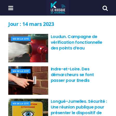
Jour :
14 mars 2023
Loudun. Campagne de
VIE DE LA CITÉ
vérification fonctionnelle
des points d’eau
Indre-et-Loire. Des
VIE DE LA CITÉ
démarcheurs se font
passer pour Enedis
Longué-Jumelles. Sécurité :
VIE DE LA CITÉ
Une réunion publique pour
présenter le dispositif de