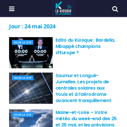
Jour :
24 mai 2024
Edito du Kiosque : Bardella,
VIE DE LA CITÉ
Mbappé champions
d’Europe ?
Saumur et Longué-
VIE DE LA CITÉ
Jumelles. Les projets de
centrales solaires aux
Youïs et à l’aérodrome
avancent tranquillement
Maine-et-Loire – Votre
VIE DE LA CITÉ
météo du week-end des 25
et 26 mai, et les prévisions