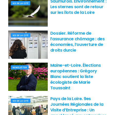
Saumurois. Environnement :
VIE DE LA CITÉ
Les sternes sont de retour
sur les îlots de la Loire
Dossier. Réforme de
VIE DE LA CITÉ
l’assurance chômage : des
économies, l’ouverture de
droits durcie
Maine-et-Loire. Élections
NEWSLETTER
européennes : Grégory
Blanc soutient la liste
écologiste de Marie
Toussaint
Pays de la Loire. 9es
VIE DE LA CITÉ
Journées Régionales de la
Visite d’Entreprise : Un