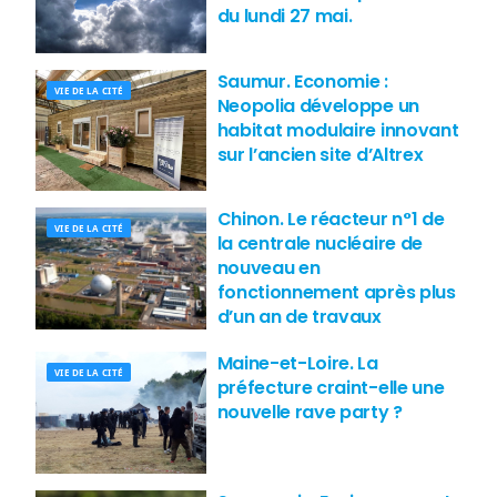
du lundi 27 mai.
Saumur. Economie :
VIE DE LA CITÉ
Neopolia développe un
habitat modulaire innovant
sur l’ancien site d’Altrex
Chinon. Le réacteur n°1 de
VIE DE LA CITÉ
la centrale nucléaire de
nouveau en
fonctionnement après plus
d’un an de travaux
Maine-et-Loire. La
VIE DE LA CITÉ
préfecture craint-elle une
nouvelle rave party ?