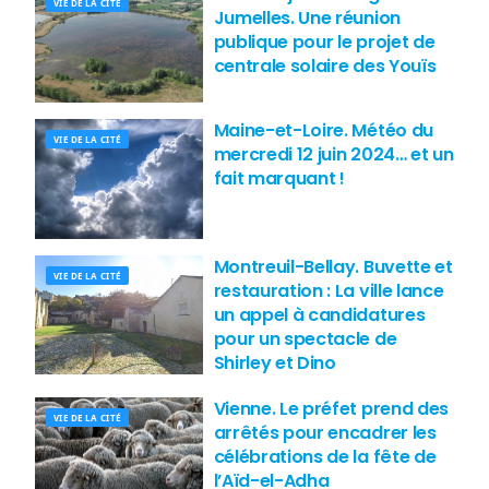
VIE DE LA CITÉ
Jumelles. Une réunion
publique pour le projet de
centrale solaire des Youïs
Maine-et-Loire. Météo du
VIE DE LA CITÉ
mercredi 12 juin 2024… et un
fait marquant !
Montreuil-Bellay. Buvette et
VIE DE LA CITÉ
restauration : La ville lance
un appel à candidatures
pour un spectacle de
Shirley et Dino
Vienne. Le préfet prend des
VIE DE LA CITÉ
arrêtés pour encadrer les
célébrations de la fête de
l’Aïd-el-Adha