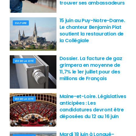
trouver ses ambassadeurs
15 juin au Puy-Notre-Dame.
CULTURE
Le chanteur Benjamin Piat
soutient la restauration de
la Collégiale
Dossier. La facture de gaz
VIE DE LA CITÉ
grimpera en moyenne de
11,7% le 1er juillet pour des
millions de Français
Maine-et-Loire. Législatives
VIE DE LA CITÉ
anticipées : Les
candidatures devront être
déposées du 12 au 16 juin
Mardi 18 juin à Longué-