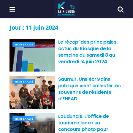
Jour :
11 juin 2024
Le récap’ des principales
VIE DE LA CITÉ
actus du Kiosque de la
semaine du samedi 8 au
vendredi 14 juin 2024
Saumur. Une écrivaine
VIE DE LA CITÉ
publique vient collecter les
souvenirs de résidents
d’EHPAD
Loudunais. L’office de
VIE DE LA CITÉ
tourisme lance un
concours photo pour