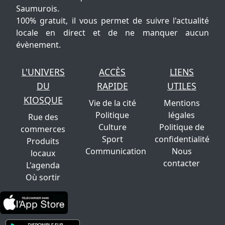
Saumurois.
100% gratuit, il vous permet de suivre l'actualité
locale en direct et de ne manquer aucun
évènement.
L'UNIVERS
ACCÈS
LIENS
DU
RAPIDE
UTILES
KIOSQUE
Vie de la cité
Mentions
Politique
légales
Rue des
Culture
Politique de
commerces
Sport
confidentialité
Produits
Communication
Nous
locaux
contacter
L'agenda
Où sortir