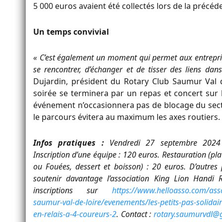
5 000 euros avaient été collectés lors de la précéd
Un temps convivial
« C’est également un moment qui permet aux entrepri
se rencontrer, d’échanger et de tisser des liens dans
Dujardin, président du Rotary Club Saumur Val de 
soirée se terminera par un repas et concert sur le
événement n’occasionnera pas de blocage du sect
le parcours évitera au maximum les axes routiers.
Infos pratiques :
Vendredi 27 septembre 202
Inscription d’une équipe : 120 euros. Restauration (pl
ou Fouées, dessert et boisson) : 20 euros. D’autres
soutenir davantage l’association King Lion Handi 
inscriptions sur
https://www.helloasso.com/asso
saumur-val-de-loire/evenements/les-petits-pas-solida
en-relais-a-4-coureurs-2
. Contact :
rotary.saumurvdl@