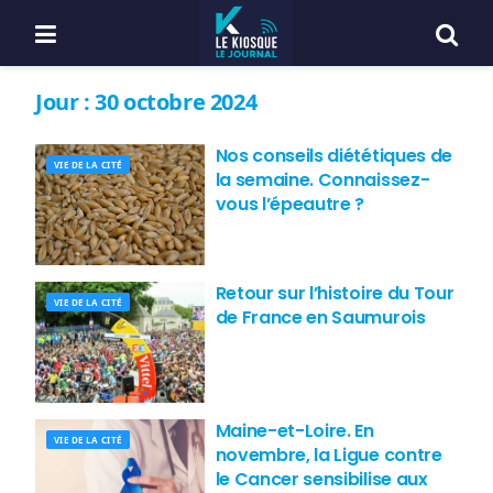
Jour :
30 octobre 2024
Nos conseils diététiques de
VIE DE LA CITÉ
la semaine. Connaissez-
vous l’épeautre ?
Retour sur l’histoire du Tour
VIE DE LA CITÉ
de France en Saumurois
Maine-et-Loire. En
VIE DE LA CITÉ
novembre, la Ligue contre
le Cancer sensibilise aux