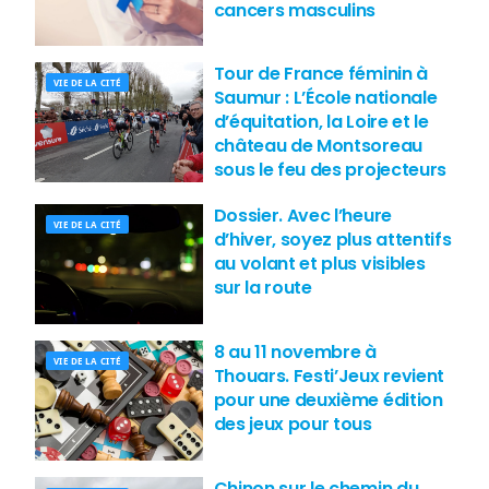
cancers masculins
Tour de France féminin à
VIE DE LA CITÉ
Saumur : L’École nationale
d’équitation, la Loire et le
château de Montsoreau
sous le feu des projecteurs
Dossier. Avec l’heure
VIE DE LA CITÉ
d’hiver, soyez plus attentifs
au volant et plus visibles
sur la route
8 au 11 novembre à
VIE DE LA CITÉ
Thouars. Festi’Jeux revient
pour une deuxième édition
des jeux pour tous
Chinon sur le chemin du