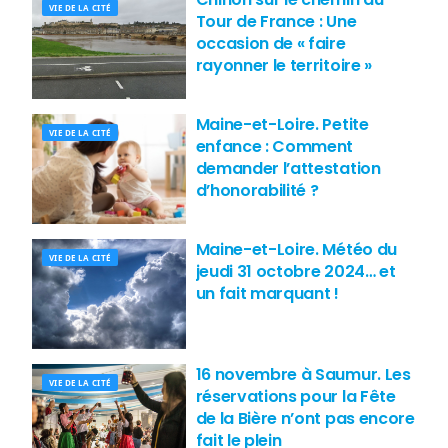
VIE DE LA CITÉ
Tour de France : Une
occasion de « faire
rayonner le territoire »
Maine-et-Loire. Petite
VIE DE LA CITÉ
enfance : Comment
demander l’attestation
d’honorabilité ?
Maine-et-Loire. Météo du
VIE DE LA CITÉ
jeudi 31 octobre 2024… et
un fait marquant !
16 novembre à Saumur. Les
VIE DE LA CITÉ
réservations pour la Fête
de la Bière n’ont pas encore
fait le plein