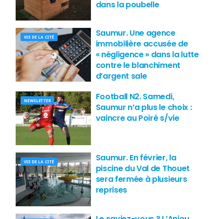
dans la poubelle
Saumur. Une agence
VIE DE LA CITÉ
immobilière accusée de
« négligence » dans la lutte
contre le blanchiment
d’argent sale
Football N2. Samedi,
NEWSLETTER
Saumur n’a plus le choix :
vaincre au Poiré s/vie
Saumur. En février, la
VIE DE LA CITÉ
piscine du Val de Thouet
sera fermée à plusieurs
reprises
Le saviez-vous ? L’Anjou