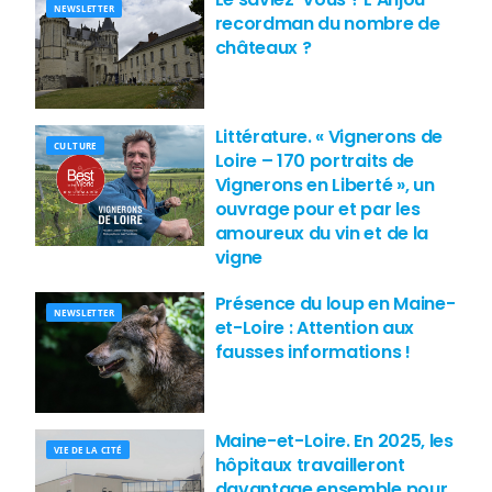
NEWSLETTER
recordman du nombre de
châteaux ?
Littérature. « Vignerons de
CULTURE
Loire – 170 portraits de
Vignerons en Liberté », un
ouvrage pour et par les
amoureux du vin et de la
vigne
Présence du loup en Maine-
NEWSLETTER
et-Loire : Attention aux
fausses informations !
Maine-et-Loire. En 2025, les
VIE DE LA CITÉ
hôpitaux travailleront
davantage ensemble pour