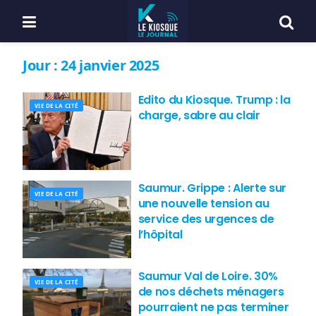
Jour :
24 janvier 2025
Edito du Kiosque. Trump : la
VIE DE LA CITÉ
charge, sabre au clair
Saumur. Grippe : Alerte sur
VIE DE LA CITÉ
une nouvelle tension au
service des urgences de
l’hôpital
Saumur Val de Loire. 30%
VIE DE LA CITÉ
de nos déchets ménagers
pourraient ne pas terminer