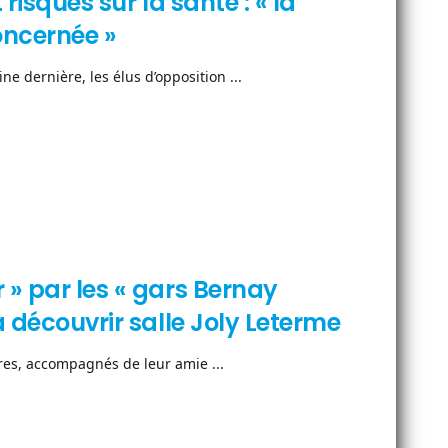
 risques sur la santé : « la
oncernée »
ne dernière, les élus d’opposition ...
 » par les « gars Bernay
à découvrir salle Joly Leterme
ntres, accompagnés de leur amie ...