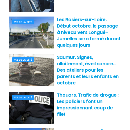
Les Rosiers-sur-Loire.
VIE DE LA CITÉ
Début octobre, le passage
à niveau vers Longué-
Jumelles sera fermé durant
quelques jours
Saumur. Signes,
VIE DE LA CITÉ
allaitement, éveil sonore…
Des ateliers pour les
parents et leurs enfants en
octobre
Thouars. Trafic de drogue :
VIE DE LA CITÉ
Les policiers font un
impressionnant coup de
filet