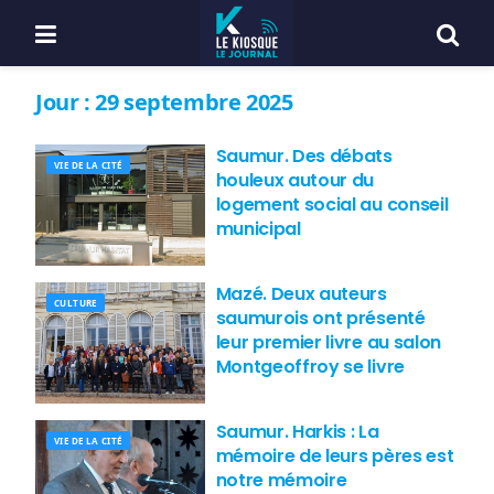
Jour :
29 septembre 2025
Saumur. Des débats
VIE DE LA CITÉ
houleux autour du
logement social au conseil
municipal
Mazé. Deux auteurs
CULTURE
saumurois ont présenté
leur premier livre au salon
Montgeoffroy se livre
Saumur. Harkis : La
VIE DE LA CITÉ
mémoire de leurs pères est
notre mémoire