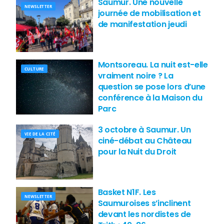
Saumur. Une nouvelle
NEWSLETTER
journée de mobilisation et
de manifestation jeudi
Montsoreau. La nuit est-elle
CULTURE
vraiment noire ? La
question se pose lors d’une
conférence à la Maison du
Parc
3 octobre à Saumur. Un
VIE DE LA CITÉ
ciné-débat au Château
pour la Nuit du Droit
Basket N1F. Les
NEWSLETTER
Saumuroises s’inclinent
devant les nordistes de