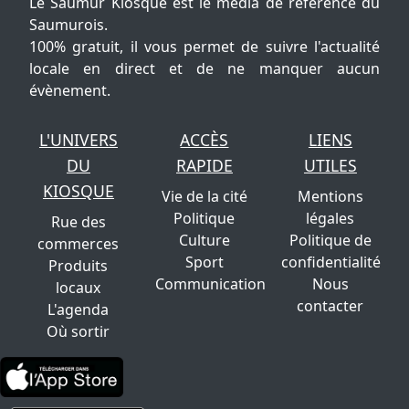
Le Saumur Kiosque est le média de référence du
Saumurois.
100% gratuit, il vous permet de suivre l'actualité
locale en direct et de ne manquer aucun
évènement.
L'UNIVERS
ACCÈS
LIENS
DU
RAPIDE
UTILES
KIOSQUE
Vie de la cité
Mentions
Politique
légales
Rue des
Culture
Politique de
commerces
Sport
confidentialité
Produits
Communication
Nous
locaux
contacter
L'agenda
Où sortir