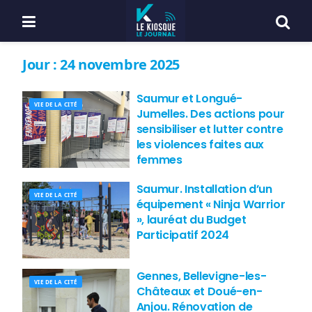
Jour :
24 novembre 2025
Saumur et Longué-
VIE DE LA CITÉ
Jumelles. Des actions pour
sensibiliser et lutter contre
les violences faites aux
femmes
Saumur. Installation d’un
VIE DE LA CITÉ
équipement « Ninja Warrior
», lauréat du Budget
Participatif 2024
Gennes, Bellevigne-les-
VIE DE LA CITÉ
Châteaux et Doué-en-
Anjou. Rénovation de