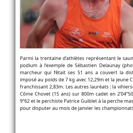
Parmi la trentaine d’athlètes représentant le sa
podium à l’exemple de Sébastien Delaunay (phot
marcheur qui fêtait ses 51 ans a couvert la dist
imposé au poids de 7 kg avec 12,29m et la jeune C
franchissant 2,83m. Les autres lauréats : la vihie
Côme Chovet (15 ans) sur 800m cadet en 2’04“50,
9“62 et le perchiste Patrice Guiblet à la perche m
pour disputer au mois de janvier les championnats