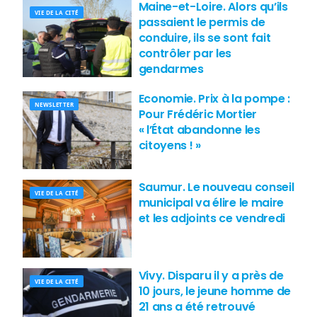
Maine-et-Loire. Alors qu’ils
VIE DE LA CITÉ
passaient le permis de
conduire, ils se sont fait
contrôler par les
gendarmes
Economie. Prix à la pompe :
NEWSLETTER
Pour Frédéric Mortier
« l’État abandonne les
citoyens ! »
Saumur. Le nouveau conseil
VIE DE LA CITÉ
municipal va élire le maire
et les adjoints ce vendredi
Vivy. Disparu il y a près de
VIE DE LA CITÉ
10 jours, le jeune homme de
21 ans a été retrouvé