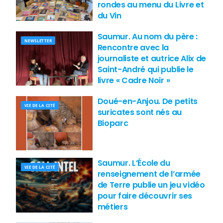
rondes au menu du Livre et
du Vin
Saumur. Au nom du père :
NEWSLETTER
Rencontre avec la
journaliste et autrice Alix de
Saint-André qui publie le
livre « Cadre Noir »
Doué-en-Anjou. De petits
VIE DE LA CITÉ
suricates sont nés au
Bioparc
Saumur. L’École du
VIE DE LA CITÉ
renseignement de l’armée
de Terre publie un jeu vidéo
pour faire découvrir ses
métiers