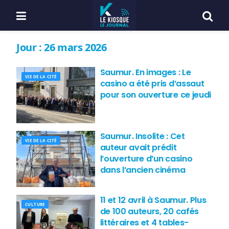
Jour :
26 mars 2026
Saumur. En images : Le
VIE DE LA CITÉ
casino a été pris d’assaut
pour son ouverture ce jeudi
Saumur. Insolite : Cet
VIE DE LA CITÉ
auteur avait prédit
l’ouverture d’un casino
dans l’ancien cinéma
11 et 12 avril à Saumur. Plus
CULTURE
de 100 auteurs, 20 cafés
littéraires et 4 tables-