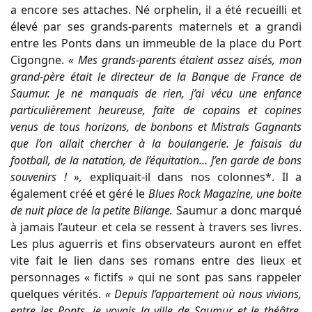
a encore ses attaches. Né orphelin, il a été recueilli et
élevé par ses grands-parents maternels et a grandi
entre les Ponts dans un immeuble de la place du Port
Cigongne.
« Mes grands-parents étaient assez aisés, mon
grand-père était le directeur de la Banque de France de
Saumur. Je ne manquais de rien, j’ai vécu une enfance
particulièrement heureuse, faite de copains et copines
venus de tous horizons, de bonbons et Mistrals Gagnants
que l’on allait chercher à la boulangerie. Je faisais du
football, de la natation, de l’équitation… J’en garde de bons
souvenirs ! »,
expliquait-il dans nos colonnes*. Il a
également créé et géré le
Blues Rock Magazine, une boite
de nuit place de la petite Bilange.
Saumur a donc marqué
à jamais l’auteur et cela se ressent à travers ses livres.
Les plus aguerris et fins observateurs auront en effet
vite fait le lien dans ses romans entre des lieux et
personnages « fictifs » qui ne sont pas sans rappeler
quelques vérités.
« Depuis l’appartement où nous vivions,
entre les Ponts, je voyais la ville de Saumur et le théâtre.