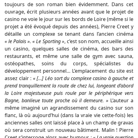
toujours de son roman bien évidemment. Dans cet
ouvrage, écrit plusieurs années avant que le projet de
casino ne voie le jour sur les bords de Loire (même si le
projet a été évoqué depuis des années), Pierre Creet y
détaille un complexe se tenant dans l’ancien cinéma
« le Palais ».
« Le Sporting »
, c’est son nom, accueille ainsi
un casino, quelques salles de cinéma, des bars des
restaurants, et même une salle de gym avec sauna,
ostéopathes, soins du corps, spécialistes du
développement personnel… L’emplacement du site est
assez clair :
« […] Léo sort du complexe casino à gauche et
prend tranquillement la route de chez lui, longeant d’abord
la Loire majestueuse puis roule par le périphérique vers
Bagne, banlieue toute proche où il demeure. »
L’auteur a
même imaginé un agrandissement du casino sur son
flanc, là où aujourd’hui (dans la vraie vie cette-fois) les
anciennes salles ont laissé place à un champ de gravas
où sera construit un nouveau bâtiment. Malin ! Pierre
Creet s’interroge alors avec humour :
« La vraie question