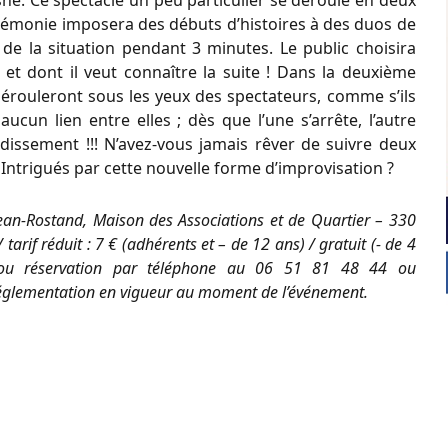
ne. Ce spectacle un peu particulier se déroule en deux
érémonie imposera des débuts d’histoires à des duos de
de la situation pendant 3 minutes. Le public choisira
 et dont il veut connaître la suite ! Dans la deuxième
dérouleront sous les yeux des spectateurs, comme s’ils
aucun lien entre elles ; dès que l’une s’arrête, l’autre
issement !!! N’avez-vous jamais rêver de suivre deux
 Intrigués par cette nouvelle forme d’improvisation ?
n-Rostand, Maison des Associations et de Quartier – 330
arif réduit : 7 € (adhérents et – de 12 ans) / gratuit (- de 4
u réservation par téléphone au 06 51 81 48 44 ou
 réglementation en vigueur au moment de l’événement.