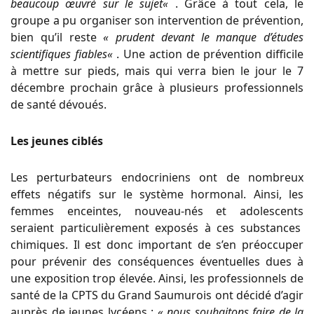
beaucoup œuvré sur le
sujet
«
.
Grâce à tout cela, le
groupe a pu organiser son intervention de prévention,
bien qu’il reste
«
prudent devant le
manque d’études
scientifiques fiables
«
.
Une action de prévention difficile
à mettre sur pieds, mais qui verra bien le jour le
7
décembre
prochain grâce
à plusieurs professionnels
de santé dévoués.
Les jeunes ciblés
Les perturbateurs endocriniens ont de nombreux
effets négatifs sur le système hormonal. Ainsi,
les
femmes
enceintes, nouveau-nés et adolescents
seraient particulièrement exposés à ces substances
chimiques. Il est
donc important de s’en préoccuper
pour prévenir des conséquences éventuelles dues à
une exposition trop
élevée.
Ainsi, les professionnels de
santé de la CPTS du Grand Saumurois ont décidé d’agir
auprès de jeunes lycéens :
«
nous souhaitons faire de la