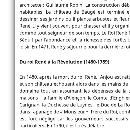
architecte : Guillaume Robin. La construction dé
habitables. Le château de Baugé est terminé e
dessiner ses jardins où il plante arbustes et fle
René. Il y vient souvent pour chasser et il y org
comme tout seigneur de son temps, Le Roi René fai
Séduit par l’abondance et la richesse des forêts
loisir. En 1471, René y séjourne pour la dernière f
Du roi René à la Révolution (1480-1789)
En 1480, après la mort du roi René, l’Anjou est ra
et son château échouent alors dans les mains de d
domaine tout en assumant les dépenses de la se
maisons : la famille d’Alençon, le Comte d’Enghie
Carignan, la Duchesse de Luynes, le Duc de La Roc
dans l’apanage de « Monsieur », frère du Roi, comt
est fort négligé car les gouverneurs successifs 
particuliers. En 1790, il est très délabré.