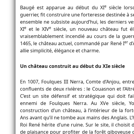
e
Baugé est apparue au début du XI
siècle lors
guerrier, fit construire une forteresse destinée à s
ensemble ne subsiste aujourd’hui, les derniers ve
e
e
XI
et le XIV
siècle, un nouveau château fut él
vraisemblablement incendié au cours de la guerr
er
1465, le château actuel, commandé par René I
d’
allie simplicité, élégance et charme.
Un château construit au début du XIe siècle
En 1007, Foulques III Nerra, Comte d’Anjou, entr
confluents de deux rivières : le Couasnon et l’Alt
C’est un site défensif et stratégique qui doit f
ennemi de Foulques Nerra. Au XVe siècle, Y
construction d’un château, à l’intérieur de la for
Ans avant qu’il ne tombe aux mains des Anglais. L’
Roi René hérite d’une ruine. Sur le site, il choisi
de plaisance pour profiter de la forêt giboyeuse du