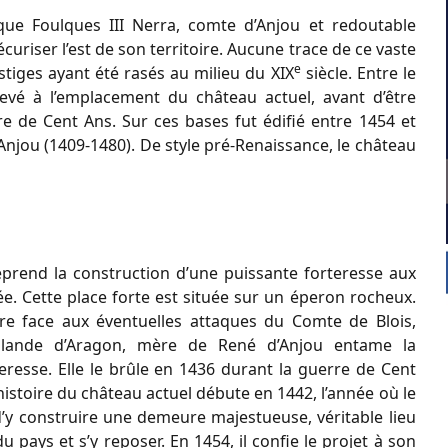
que Foulques III Nerra, comte d’Anjou et redoutable
écuriser l’est de son territoire. Aucune trace de ce vaste
e
stiges ayant été rasés au milieu du XIX
siècle. Entre le
evé à l’emplacement du château actuel, avant d’être
e de Cent Ans. Sur ces bases fut édifié entre 1454 et
Anjou (1409-1480). De style pré-Renaissance, le château
eprend la construction d’une puissante forteresse aux
rée. Cette place forte est située sur un éperon rocheux.
aire face aux éventuelles attaques du Comte de Blois,
olande d’Aragon, mère de René d’Anjou entame la
teresse. Elle le brûle en 1436 durant la guerre de Cent
histoire du château actuel débute en 1442, l’année où le
t d’y construire une demeure majestueuse, véritable lieu
 pays et s’y reposer. En 1454, il confie le projet à son