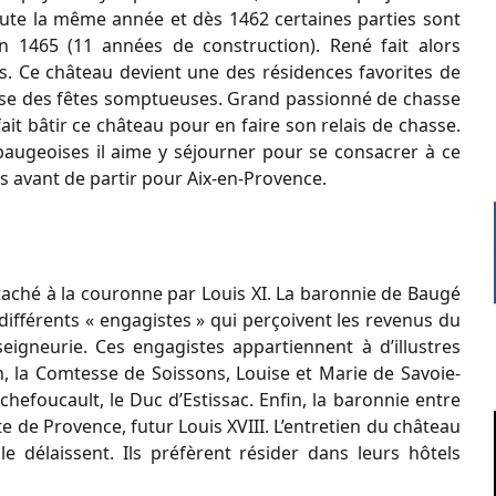
bute la même année et dès 1462 certaines parties sont
n 1465 (11 années de construction). René fait alors
urs. Ce château devient une des résidences favorites de
anise des fêtes somptueuses. Grand passionné de chasse
t bâtir ce château pour en faire son relais de chasse.
 baugeoises il aime y séjourner pour se consacrer à ce
ois avant de partir pour Aix-en-Provence.
ttaché à la couronne par Louis XI. La baronnie de Baugé
ifférents « engagistes » qui perçoivent les revenus du
igneurie. Ces engagistes appartiennent à d’illustres
n, la Comtesse de Soissons, Louise et Marie de Savoie-
hefoucault, le Duc d’Estissac. Enfin, la baronnie entre
e de Provence, futur Louis XVIII. L’entretien du château
le délaissent. Ils préfèrent résider dans leurs hôtels