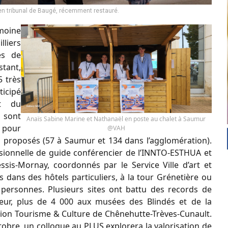
cien tribunal de Baugé, récemment restauré.
imoine
lliers
es de
stant,
5 très
ticipé
et du
 sont
Anaïs Sabine Marine et Nathanaël en poste au chalet à Saumur
e pour
@VAH
s proposés (57 à Saumur et 134 dans l’agglomération).
essionnelle de guide conférencier de l’INNTO-ESTHUA et
sis-Mornay, coordonnés par le Service Ville d’art et
s dans des hôtels particuliers, à la tour Grénetière ou
 personnes. Plusieurs sites ont battu des records de
eur, plus de 4 000 aux musées des Blindés et de la
iation Tourisme & Culture de Chênehutte-Trèves-Cunault.
tobre, un colloque au PLUS explorera la valorisation de