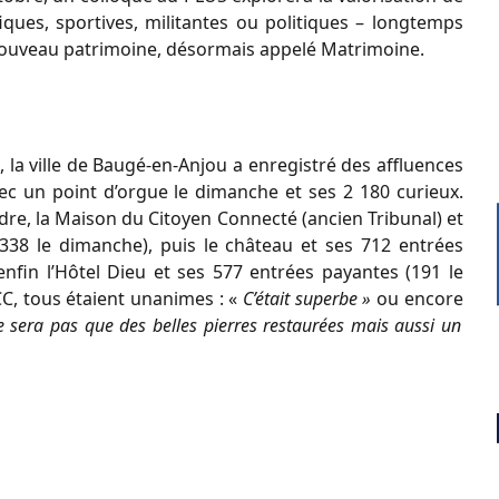
fiques, sportives, militantes ou politiques – longtemps
n nouveau patrimoine, désormais appelé Matrimoine.
 la ville de Baugé-en-Anjou a enregistré des affluences
vec un point d’orgue le dimanche et ses 2 180 curieux.
dre, la Maison du Citoyen Connecté (ancien Tribunal) et
 338 le dimanche), puis le château et ses 712 entrées
nfin l’Hôtel Dieu et ses 577 entrées payantes (191 le
CC, tous étaient unanimes : «
C’était superbe »
ou encore
ne sera pas que des belles pierres restaurées mais aussi un