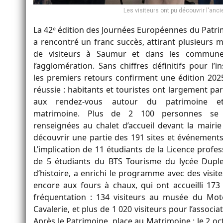
Les visiteurs ont pu découvrir l'an
La 42ᵉ édition des Journées Européennes du Patr
a rencontré un franc succès, attirant plusieurs mi
de visiteurs à Saumur et dans les commun
l’agglomération. Sans chiffres définitifs pour l’in
les premiers retours confirment une édition 202
réussie : habitants et touristes ont largement par
aux rendez-vous autour du patrimoine 
matrimoine. Plus de 2 100 personnes se
renseignées au chalet d’accueil devant la mairi
découvrir une partie des 191 sites et événement
L’implication de 11 étudiants de la Licence prof
de 5 étudiants du BTS Tourisme du lycée Duples
d’histoire, a enrichi le programme avec des visite
encore aux fours à chaux, qui ont accueilli 173
fréquentation : 134 visiteurs au musée du Mot
Cavalerie, et plus de 1 020 visiteurs pour l’assoc
Après le Patrimoine, place au Matrimoine : le 2 oc