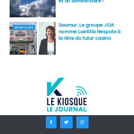
et un anniversaire !
Saumur. Le groupe JOA
VIE DE LA CITÉ
nomme Laetitia Nespola à
la tête du futur casino