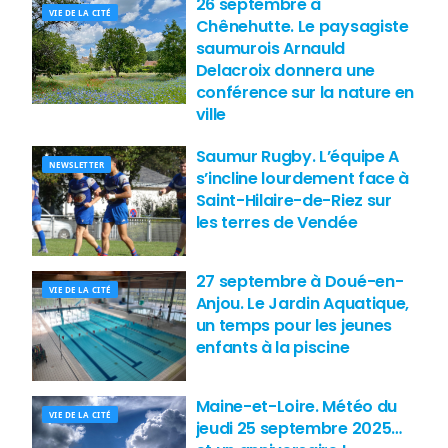
26 septembre à
VIE DE LA CITÉ
Chênehutte. Le paysagiste
saumurois Arnauld
Delacroix donnera une
conférence sur la nature en
ville
Saumur Rugby. L’équipe A
NEWSLETTER
s’incline lourdement face à
Saint-Hilaire-de-Riez sur
les terres de Vendée
27 septembre à Doué-en-
VIE DE LA CITÉ
Anjou. Le Jardin Aquatique,
un temps pour les jeunes
enfants à la piscine
Maine-et-Loire. Météo du
VIE DE LA CITÉ
jeudi 25 septembre 2025…