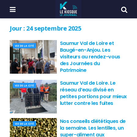
Jour :
24 septembre 2025
Saumur Val de Loire et
VIE DE LA CITÉ
Baugé-en-Anjou. Les
visiteurs au rendez-vous
des Journées du
Patrimoine
Saumur Val de Loire. Le
VIE DE LA CITÉ
réseau d’eau divisé en
petites portions pour mieux
lutter contre les fuites
Nos conseils diététiques de
VIE DE LA CITÉ
la semaine. Les lentilles, un
super-aliment aux