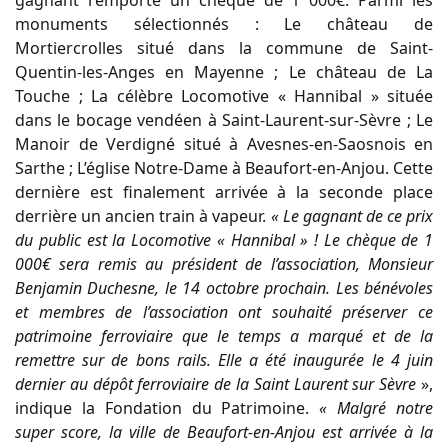
gagnant remporte un chèque de 1 000€. Parmi les
monuments sélectionnés : Le château de
Mortiercrolles situé dans la commune de Saint-
Quentin-les-Anges en Mayenne ; Le château de La
Touche ; La célèbre Locomotive « Hannibal » située
dans le bocage vendéen à Saint-Laurent-sur-Sèvre ; Le
Manoir de Verdigné situé à Avesnes-en-Saosnois en
Sarthe ; L’église Notre-Dame à Beaufort-en-Anjou. Cette
dernière est finalement arrivée à la seconde place
derrière un ancien train à vapeur.
« Le gagnant de ce prix
du public est la Locomotive « Hannibal » ! Le chèque de 1
000€ sera remis au président de l’association, Monsieur
Benjamin Duchesne, le 14 octobre prochain. Les bénévoles
et membres de l’association ont souhaité préserver ce
patrimoine ferroviaire que le temps a marqué et de la
remettre sur de bons rails. Elle a été inaugurée le 4 juin
dernier au dépôt ferroviaire de la Saint Laurent sur Sèvre
»,
indique la Fondation du Patrimoine.
« Malgré notre
super score, la ville de Beaufort-en-Anjou est arrivée à la