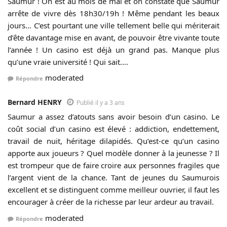
Saumur ! On est au mois de mai et on constate que Saumur
arrête de vivre dès 18h30/19h ! Même pendant les beaux
jours… C’est pourtant une ville tellement belle qui mériterait
d’ête davantage mise en avant, de pouvoir être vivante toute
l’année ! Un casino est déjà un grand pas. Manque plus
qu’une vraie université ! Qui sait….
moderated
Répondre
Bernard HENRY
Publié il y a 3 ans
Saumur a assez d’atouts sans avoir besoin d’un casino. Le
coût social d’un casino est élevé : addiction, endettement,
travail de nuit, héritage dilapidés. Qu’est-ce qu’un casino
apporte aux joueurs ? Quel modèle donner à la jeunesse ? Il
est trompeur que de faire croire aux personnes fragiles que
l’argent vient de la chance. Tant de jeunes du Saumurois
excellent et se distinguent comme meilleur ouvrier, il faut les
encourager à créer de la richesse par leur ardeur au travail.
moderated
Répondre