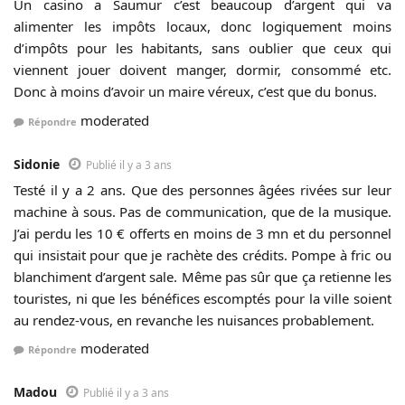
Un casino a Saumur c’est beaucoup d’argent qui va
alimenter les impôts locaux, donc logiquement moins
d’impôts pour les habitants, sans oublier que ceux qui
viennent jouer doivent manger, dormir, consommé etc.
Donc à moins d’avoir un maire véreux, c’est que du bonus.
moderated
Répondre
Sidonie
Publié il y a 3 ans
Testé il y a 2 ans. Que des personnes âgées rivées sur leur
machine à sous. Pas de communication, que de la musique.
J’ai perdu les 10 € offerts en moins de 3 mn et du personnel
qui insistait pour que je rachète des crédits. Pompe à fric ou
blanchiment d’argent sale. Même pas sûr que ça retienne les
touristes, ni que les bénéfices escomptés pour la ville soient
au rendez-vous, en revanche les nuisances probablement.
moderated
Répondre
Madou
Publié il y a 3 ans