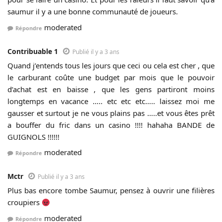
saumur il y a une bonne communauté de joueurs.
moderated
Répondre
Contribuable 1
Publié il y a 3 ans
Quand j’entends tous les jours que ceci ou cela est cher , que
le carburant coûte une budget par mois que le pouvoir
d’achat est en baisse , que les gens partiront moins
longtemps en vacance ….. etc etc etc….. laissez moi me
gausser et surtout je ne vous plains pas …..et vous êtes prêt
a bouffer du fric dans un casino !!!! hahaha BANDE de
GUIGNOLS !!!!!!
moderated
Répondre
Mctr
Publié il y a 3 ans
Plus bas encore tombe Saumur, pensez à ouvrir une filières
croupiers
moderated
Répondre