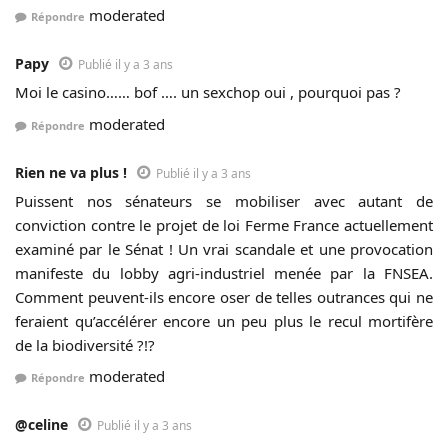
moderated
Répondre
Papy
Publié il y a 3 ans
Moi le casino…… bof …. un sexchop oui , pourquoi pas ?
moderated
Répondre
Rien ne va plus !
Publié il y a 3 ans
Puissent nos sénateurs se mobiliser avec autant de
conviction contre le projet de loi Ferme France actuellement
examiné par le Sénat ! Un vrai scandale et une provocation
manifeste du lobby agri-industriel menée par la FNSEA.
Comment peuvent-ils encore oser de telles outrances qui ne
feraient qu’accélérer encore un peu plus le recul mortifère
de la biodiversité ?!?
moderated
Répondre
@celine
Publié il y a 3 ans