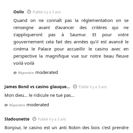
Ooliv
Publié il y a 3 ans
Quand on ne connaît pas la réglementation on se
renseigne avant d’avancer des critères qui ne
s’appliqueront pas à Saumur. Et pour votre
gouvernement cela fait des années qu’il est avancé le
cinéma le Palace pour accueillir le casino avec en
perspective la magnifique vue sur notre beau fleuve
voilà voilà
moderated
Répondre
James Bond vs casino glauque...
Publié il y a 3 ans
Mon dieu… le ridicule ne tue pas…
moderated
Répondre
Sladounette
Publié il y a 3 ans
Bonjour, le casino est un anti Robin des bois c’est prendre