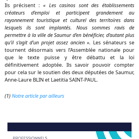
Ils précisent :
« Les casinos sont des établissements
créateurs d’emploi et participent grandement au
rayonnement touristique et culturel des territoires dans
lesquels ils sont implantés. Nous sommes ravis de
permettre à la ville de Saumur d’en bénéficier, d’autant plus
qu’il s’agit d’un projet assez ancien ».
Les sénateurs se
tournent désormais vers l’Assemblée nationale pour
que le texte puisse y être débattu et la loi
définitivement adoptée. Ils savoir pouvoir compter
pour cela sur le soutien des deux députées de Saumur,
Anne-Laure BLIN et Laetitia SAINT-PAUL.
(1)
Notre article par ailleurs