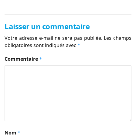
Laisser un commentaire
Votre adresse e-mail ne sera pas publiée.
Les champs
obligatoires sont indiqués avec
*
Commentaire
*
Nom
*