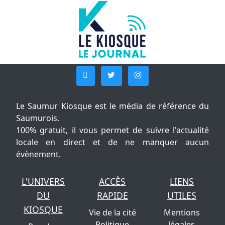
Le Saumur Kiosque est le média de référence du
Saumurois.
100% gratuit, il vous permet de suivre l'actualité
locale en direct et de ne manquer aucun
évènement.
L'UNIVERS
ACCÈS
LIENS
DU
RAPIDE
UTILES
KIOSQUE
Vie de la cité
Mentions
Politique
légales