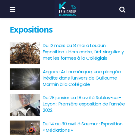
Expositions
Du 12 mars au 8 mai à Loudun :
Exposition « Hors cadre, l’Art singulier y
met les formes à la Collégiale
Angers : Art numérique, une plongée
inédite dans l’univers de Guillaume
Marmin à la Collégiale
Du 28 janvier au 18 avril à Rablay-sur-
Layon : Première exposition de l’année
2022
Du 14 au 30 avril à Saumur : Exposition
« Médiations »