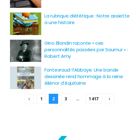
La rubrique diététique : Notre assiette
a une histoire
Gino Blandin raconte « ces
personnalités passées par Saumur » :
Robert Amy
Fontevraud-l’Abbaye. Une bande
dessinée rend hommage à la reine
Aliénor d’Aquitaine
1
2
3
…
1 417