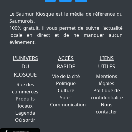
Le Saumur Kiosque est le média de référence du
Saumurois.
100% gratuit, il vous permet de suivre l'actualité
locale en direct et de ne manquer aucun
évènement.
L'UNIVERS
ACCÈS
LIENS
DU
RAPIDE
UTILES
KIOSQUE
Vie de la cité
Mentions
Politique
légales
Rue des
Culture
Politique de
commerces
Sport
confidentialité
Produits
Communication
Nous
locaux
contacter
L'agenda
Où sortir