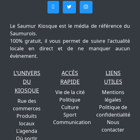
Le Saumur Kiosque est le média de référence du
Saumurois.
100% gratuit, il vous permet de suivre l'actualité
locale en direct et de ne manquer aucun
évènement.
L'UNIVERS
ACCÈS
LIENS
DU
RAPIDE
UTILES
KIOSQUE
Vie de la cité
Mentions
Politique
légales
Rue des
Culture
Politique de
commerces
Sport
confidentialité
Produits
Communication
Nous
locaux
contacter
L'agenda
Où sortir