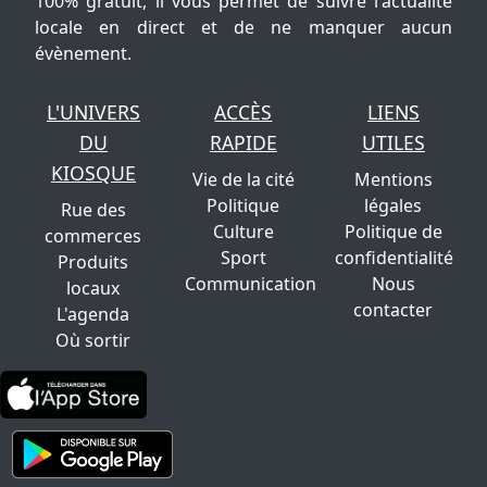
100% gratuit, il vous permet de suivre l'actualité
locale en direct et de ne manquer aucun
évènement.
L'UNIVERS
ACCÈS
LIENS
DU
RAPIDE
UTILES
KIOSQUE
Vie de la cité
Mentions
Politique
légales
Rue des
Culture
Politique de
commerces
Sport
confidentialité
Produits
Communication
Nous
locaux
contacter
L'agenda
Où sortir