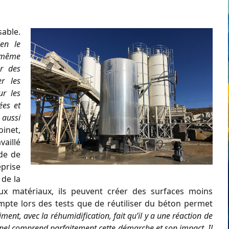
able.
en le
a même
r des
er les
ur les
ées et
 aussi
inet,
aillé
de de
prise
 de la
eaux matériaux, ils peuvent créer des surfaces moins
ompte lors des tests que de réutiliser du béton permet
iment, avec la réhumidification, fait qu’il y a une réaction de
nel comprend parfaitement cette démarche et son impact. Il