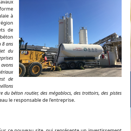
ravaux
eforme
laie à
région
ets de
 béton
u 8 ans
jet du
eprises
s avons
ériaux
est de
villons
ire du béton routier, des mégablocs, des trottoirs, des pistes
teau le responsable de l’entreprise.
Sur ce nouveau site, qui représente un investissement