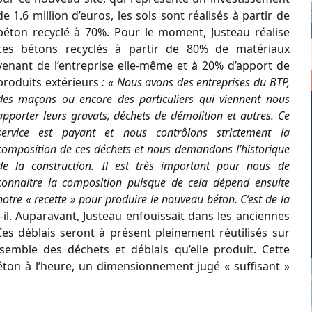
de 1.6 million d’euros, les sols sont réalisés à partir de
béton recyclé à 70%. Pour le moment, Justeau réalise
ces bétons recyclés à partir de 80% de matériaux
venant de l’entreprise elle-même et à 20% d’apport de
produits extérieurs
: « Nous avons des entreprises du BTP,
des maçons ou encore des particuliers qui viennent nous
apporter leurs gravats, déchets de démolition et autres. Ce
service est payant et nous contrôlons strictement la
composition de ces déchets et nous demandons l’historique
de la construction. Il est très important pour nous de
connaitre la composition puisque de cela dépend ensuite
notre « recette » pour produire le nouveau béton. C’est de la
t-il. Auparavant, Justeau enfouissait dans les anciennes
es déblais seront à présent pleinement réutilisés sur
ensemble des déchets et déblais qu’elle produit. Cette
ton à l’heure, un dimensionnement jugé « suffisant »