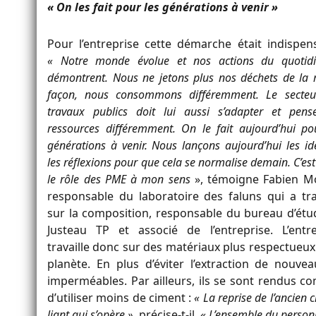
« On les fait pour les générations à venir »
Pour l’entreprise cette démarche était indispens
« Notre monde évolue et nos actions du quotidi
démontrent. Nous ne jetons plus nos déchets de l
façon, nous consommons différemment. Le secteu
travaux publics doit lui aussi s’adapter et pens
ressources différemment. On le fait aujourd’hui po
générations à venir. Nous lançons aujourd’hui les id
les réflexions pour que cela se normalise demain. C’est
le rôle des PME à mon sens
», témoigne Fabien Mo
responsable du laboratoire des faluns qui a trav
sur la composition, responsable du bureau d’étu
Justeau TP et associé de l’entreprise. L’entre
travaille donc sur des matériaux plus respectueux
planète. En plus d’éviter l’extraction de nouv
imperméables. Par ailleurs, ils se sont rendus c
d’utiliser moins de ciment :
« La reprise de l’ancien c
liant qui s’opère »
, précise-t-il.
« L’ensemble du person