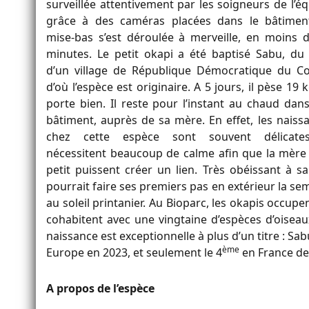
surveillée attentivement par les soigneurs de l’éq
grâce à des caméras placées dans le bâtimen
mise-bas s’est déroulée à merveille, en moins 
minutes. Le petit okapi a été baptisé Sabu, d
d’un village de République Démocratique du C
d’où l’espèce est originaire. A 5 jours, il pèse 19 k
porte bien. Il reste pour l’instant au chaud dan
bâtiment, auprès de sa mère. En effet, les naiss
chez cette espèce sont souvent délicate
nécessitent beaucoup de calme afin que la mère 
petit puissent créer un lien. Très obéissant à s
pourrait faire ses premiers pas en extérieur la s
au soleil printanier. Au Bioparc, les okapis occup
cohabitent avec une vingtaine d’espèces d’oiseaux
naissance est exceptionnelle à plus d’un titre : Sab
ème
Europe en 2023, et seulement le 4
en France de
A propos de l’espèce