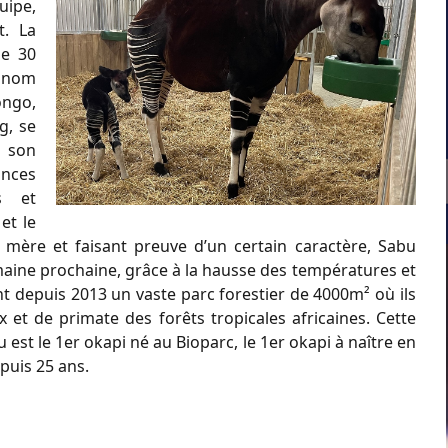
uipe,
t. La
de 30
u nom
ongo,
g, se
s son
ances
s et
et le
a mère et faisant preuve d’un certain caractère, Sabu
emaine prochaine, grâce à la hausse des températures et
ent depuis 2013 un vaste parc forestier de 4000m² où ils
 et de primate des forêts tropicales africaines. Cette
u est le 1er okapi né au Bioparc, le 1er okapi à naître en
puis 25 ans.