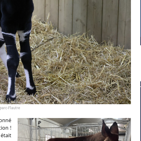
arc-Flautre
donné
ion !
était