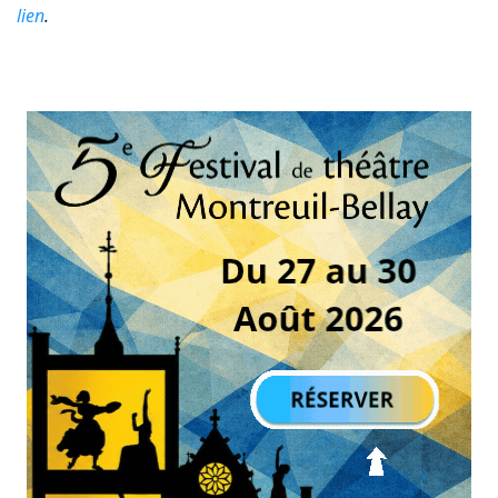
lien
.