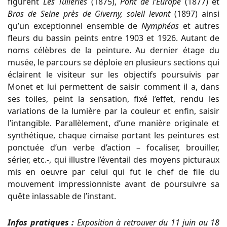
figurent
Les Tuileries
(1875),
Pont de l’Europe
(1877) et
Bras de Seine
près de Giverny, soleil levant
(1897) ainsi
qu’un exceptionnel ensemble de
Nymphéas
et autres
fleurs du bassin peints entre 1903 et 1926. Autant de
noms célèbres de la peinture. Au dernier étage du
musée, le parcours se déploie en plusieurs sections qui
éclairent le visiteur sur les objectifs poursuivis par
Monet et lui permettent de saisir comment il a, dans
ses toiles, peint la sensation, fixé l’effet, rendu les
variations de la lumière par la couleur et enfin, saisir
l’intangible. Parallèlement, d’une manière originale et
synthétique, chaque cimaise portant les peintures est
ponctuée d’un verbe d’action – focaliser, brouiller,
sérier, etc.-, qui illustre l’éventail des moyens picturaux
mis en oeuvre par celui qui fut le chef de file du
mouvement impressionniste avant de poursuivre sa
quête inlassable de l’instant.
Infos pratiques :
Exposition à retrouver du 11 juin au 18