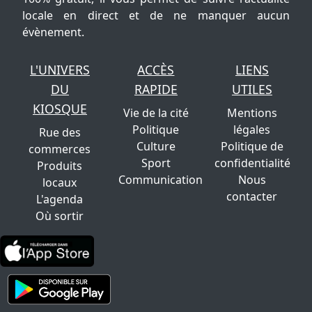
locale en direct et de ne manquer aucun
évènement.
L'UNIVERS
ACCÈS
LIENS
DU
RAPIDE
UTILES
KIOSQUE
Vie de la cité
Mentions
Politique
légales
Rue des
Culture
Politique de
commerces
Sport
confidentialité
Produits
Communication
Nous
locaux
contacter
L'agenda
Où sortir