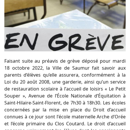
Faisant suite au préavis de grève déposé pour
mardi
18 octobre 2022
, la Ville de Saumur fait
savoir aux
parents d’élèves qu’elle assurera, conformément à la
Loi du 20 août 2008, une
garderie, ainsi qu’un service
de restauration scola
ire à
l’
a
ccueil de
l
oisirs «
Le Petit
Souper
»
,
Avenue de
l’École
Nationale
d’Équitation
à
Saint-Hilaire-Saint-Florent, de 7h30 à 18h30.
L
es
école
s
concernée
s
par la mise en place du Droit d’accueil
connue
s
à ce jour
sont l
’
école
maternelle Arche d’Orée
et l’école primaire du Clos Coutard.
Le droit d’accueil