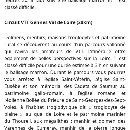
heures 30. Il faut suivre le balisage marron et il est
classé difficile.
Circuit VTT Gennes Val de Loire (30km)
Dolmens, menhirs, maisons troglodytes et patrimoine
rural se découvrent au cours d’un parcours vallonné
qui ravira les amateurs de VTT.
L’itinéraire offre
également de belles perspectives sur la Loire.
Il est
classé difficile pour une durée estimée à 3 h en suivant
le balisage marron.
Durant le parcours vous pourrez
vous arrêtez à l’église Saint-Vétérin, L’église Saint-
Eusèbe et son mémorial des Cadets de Saumur, au
patrimoine gallo-romain, à l’église romane et
l’éolienne
Bollée
du Prieuré de Saint-Georges-des-Sept-
Voies, à l’habitat troglodytique dit « troglodyte de
plaine », au quai de Loire et le patrimoine marinier
du
Thoureil
, aux mégalithes :
menhir et dolmen des
Varennes de
Cumeray
, menhir de la pierre longue