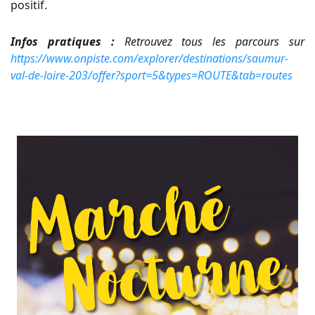
positif.
Infos pratiques :
Retrouvez tous les parcours sur
https://www.onpiste.com/explorer/destinations/saumur-
val-de-loire-203/offer?sport=5&types=ROUTE&tab=routes