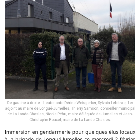
De gauche à droite : Lieutenante Dérine Weisgerber, Sylvain Lefebvre, 1er
adjoint au maire de Longué-Jumelles, Thierry Samson, conseiller municipal
de La Lande-Chasles, Nicole Péhu, maire déléguée de Jumelles et Jean-
Christophe Rouxel, maire de La Lande-Chasles.
Immersion en gendarmerie pour quelques élus locaux
à la brigade de Longué-Jumelles ce mercredi 2 février