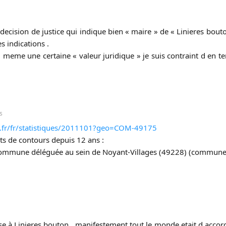
decision de justice qui indique bien « maire » de « Linieres bou
s indications .
me une certaine « valeur juridique » je suis contraint d en te
s
e.fr/fr/statistiques/2011101?geo=COM-49175
 de contours depuis 12 ans :
commune déléguée au sein de Noyant-Villages (49228) (commune 
e à Linieres bouton , manifestement tout le monde etait d accor