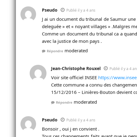
Pseudo
Publié il y a 4 ans
J ai un document du tribunal de Saumur une 
deleguée » et « noyant villages » .Malgres me
Comme un document du tribunal ca a quand me
avec la justice de mon pays .
moderated
Répondre
Jean-Christophe Rouxel
Publié il y a 4 an
Voir site officiel INSEE
https://www.inse
Cette commune a connu des changements
15/12/2016 – Linières-Bouton devient 
moderated
Répondre
Pseudo
Publié il y a 4 ans
Bonsoir , oui j en convient .
Tous ces changements faits avant que je pens