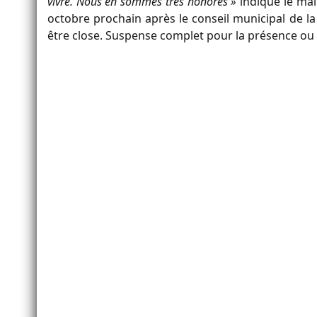
vivre. Nous en sommes très honorés »
indique le mai
octobre prochain après le conseil municipal de la 
être close. Suspense complet pour la présence ou