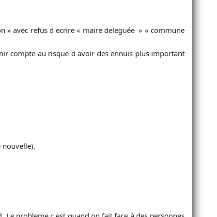
ton » avec refus d ecrire « maire deleguée » « commune
nir compte au risque d avoir des ennuis plus important
nouvelle).
d .Le probleme c est quand on fait face à des personnes