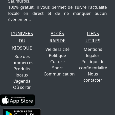
Saumurois.
100% gratuit, il vous permet de suivre l'actualité
locale en direct et de ne manquer aucun
évènement.
L'UNIVERS
ACCÈS
LIENS
DU
RAPIDE
UTILES
KIOSQUE
Vie de la cité
Mentions
Politique
légales
Rue des
Culture
Politique de
commerces
Sport
confidentialité
Produits
Communication
Nous
locaux
contacter
L'agenda
Où sortir