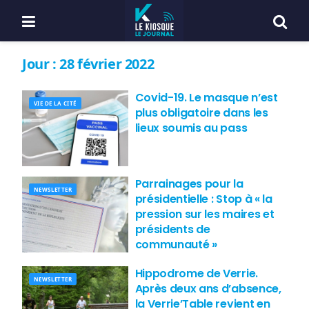
Jour :
28 février 2022
Covid-19. Le masque n’est
VIE DE LA CITÉ
plus obligatoire dans les
lieux soumis au pass
Parrainages pour la
NEWSLETTER
présidentielle : Stop à « la
pression sur les maires et
présidents de
communauté »
Hippodrome de Verrie.
NEWSLETTER
Après deux ans d’absence,
la Verrie’Table revient en