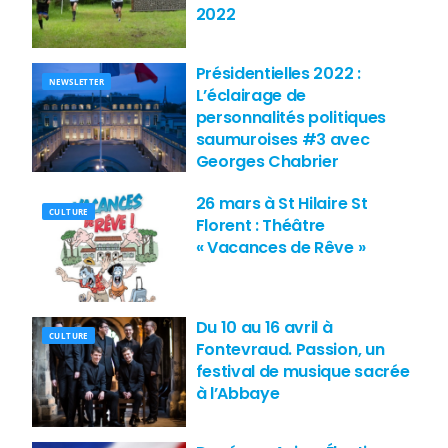
2022
Présidentielles 2022 :
NEWSLETTER
L’éclairage de
personnalités politiques
saumuroises #3 avec
Georges Chabrier
26 mars à St Hilaire St
CULTURE
Florent : Théâtre
« Vacances de Rêve »
Du 10 au 16 avril à
CULTURE
Fontevraud. Passion, un
festival de musique sacrée
à l’Abbaye