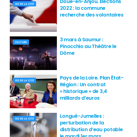
Doué-en-Anjou. Élections
VIE DE LA CITÉ
2022 : la commune
recherche des volontaires
3 mars à Saumur :
CULTURE
Pinocchio au Théâtre le
Dôme
Pays de la Loire. Plan État-
VIE DE LA CITÉ
Région : Un contrat
« historique » de 3,4
milliards d’euros
Longué-Jumelles :
VIE DE LA CITÉ
perturbation de la
distribution d’eau potable
le mardi 1er mars