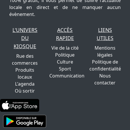
100% gratuit, il vous permet de suivre l'actualité
locale en direct et de ne manquer aucun
évènement.
L'UNIVERS
ACCÈS
LIENS
DU
RAPIDE
UTILES
KIOSQUE
Vie de la cité
Mentions
Politique
légales
Rue des
Culture
Politique de
commerces
Sport
confidentialité
Produits
Communication
Nous
locaux
contacter
L'agenda
Où sortir