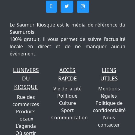
Le Saumur Kiosque est le média de référence du
Saumurois.
100% gratuit, il vous permet de suivre l'actualité
locale en direct et de ne manquer aucun
évènement.
L'UNIVERS
ACCÈS
LIENS
DU
RAPIDE
UTILES
KIOSQUE
Vie de la cité
Mentions
Politique
légales
Rue des
Culture
Politique de
commerces
Sport
confidentialité
Produits
Communication
Nous
locaux
contacter
L'agenda
Où sortir