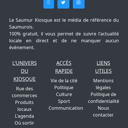
Le Saumur Kiosque est le média de référence du
Saumurois.
100% gratuit, il vous permet de suivre l'actualité
locale en direct et de ne manquer aucun
évènement.
L'UNIVERS
ACCÈS
LIENS
DU
RAPIDE
UTILES
KIOSQUE
Vie de la cité
Mentions
Politique
légales
Rue des
Culture
Politique de
commerces
Sport
confidentialité
Produits
Communication
Nous
locaux
contacter
L'agenda
Où sortir